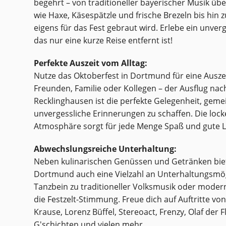
begehrt – von traditioneller bayerischer Musik üb
wie Haxe, Käsespätzle und frische Brezeln bis hin 
eigens für das Fest gebraut wird. Erlebe ein unver
das nur eine kurze Reise entfernt ist!
Perfekte Auszeit vom Alltag:
Nutze das Oktoberfest in Dortmund für eine Auszei
Freunden, Familie oder Kollegen – der Ausflug n
Recklinghausen ist die perfekte Gelegenheit, geme
unvergessliche Erinnerungen zu schaffen. Die loc
Atmosphäre sorgt für jede Menge Spaß und gute 
Abwechslungsreiche Unterhaltung:
Neben kulinarischen Genüssen und Getränken biet
Dortmund auch eine Vielzahl an Unterhaltungsmög
Tanzbein zu traditioneller Volksmusik oder moder
die Festzelt-Stimmung. Freue dich auf Auftritte vo
Krause, Lorenz Büffel, Stereoact, Frenzy, Olaf der
G'schichten und vielen mehr.