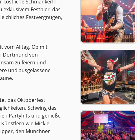
er köstliche Schmankerln
zu exklusivem Festbier, das
gleichliches Festvergnügen,
t vom Alltag. Ob mit
ach Dortmund von
insam zu feiern und
kere und ausgelassene
Laune.
et das Oktoberfest
lichkeiten. Schwing das
nen Partyhits und genieße
n Künstlern wie Mickie
 Flipper, den Münchner