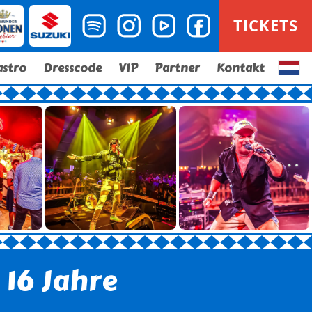
TICKETS
astro
Dresscode
VIP
Partner
Kontakt
16 Jahre