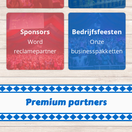
Sponsors
Bedrijfsfeesten
Word
Onze
reclamepartner
businesspakketten
Premium partners